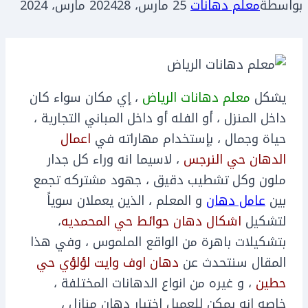
بواسطة
معلم دهانات
25 مارس، 2024
28 مارس، 2024
يشكل
معلم دهانات الرياض
، إي مكان سواء كان
داخل المنزل ، أو الفله أو داخل المباني التجارية ،
حياة وجمال ، بإستخدام مهاراته في
اعمال
الدهان حي النرجس
، لاسيما انه وراء كل جدار
ملون وكل تشطيب دقيق ، جهود مشتركه تجمع
بين
عامل دهان
و المعلم ، الذين يعملان سوياً
لتشكيل
اشكال دهان حوائط حي المحمديه
،
بتشكيلات باهرة من الواقع الملموس ، وفي هذا
المقال سنتحدث عن
دهان اوف وايت لؤلؤي حي
حطين
، و غيره من انواع الدهانات المختلفة ،
خاصه انه يمكن للعميل اختيار دهان منازل ،