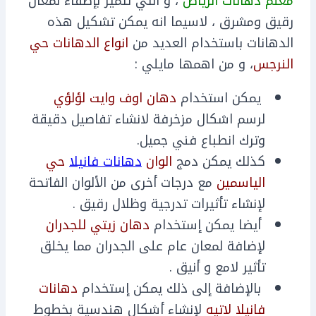
معلم دهانات الرياض
، و التي تتميز بإضفاء لمعان
رقيق ومشرق ، لاسيما انه يمكن تشكيل هذه
الدهانات باستخدام العديد من
انواع الدهانات حي
النرجس
، و من اهمها مايلي :
يمكن استخدام
دهان اوف وايت لؤلؤي
لرسم اشكال مزخرفة لانشاء تفاصيل دقيقة
وترك انطباع فني جميل.
كذلك يمكن دمج
الوان
دهانات فانيلا
حي
الياسمين
مع درجات أخرى من الألوان الفاتحة
لإنشاء تأثيرات تدرجية وظلال رقيق .
أيضا يمكن إستخدام
دهان زيتي للجدران
لإضافة لمعان عام على الجدران مما يخلق
تأثير لامع و أنيق .
بالإضافة إلى ذلك يمكن إستخدام
دهانات
فانيلا لاتيه
لإنشاء أشكال هندسية بخطوط