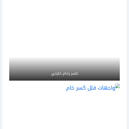
كسر رخام خارجي