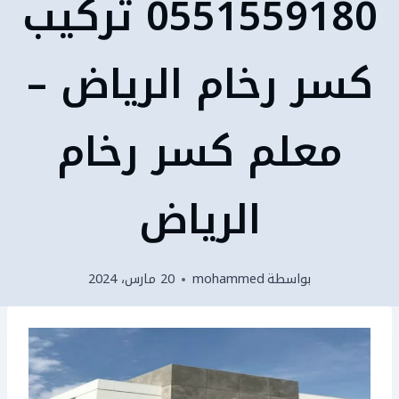
0551559180 تركيب
كسر رخام الرياض –
معلم كسر رخام
الرياض
بواسطة
mohammed
20 مارس، 2024