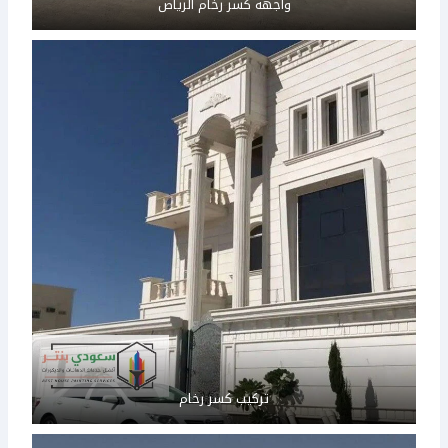
واجهة كسر رخام الرياض
تركيب كسر رخام