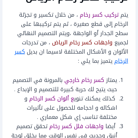
يتم
تركيب كسر رخام
، من خلال تكسير و تجزئة
الرخام إلى قطع صغيرة ، ثم يتم تركيبها على
سطح الجدار أو الواجهة ،ويتم التصميم النهائي
لجميع
واجهات كسر رخام الرياض
، من تدرجات
الألوان و الأشكال المختلفة لاسيما ان بديل
كسر
الرخام
يتميز بما يلي :
يمتاز
كسر رخام خارجي
بالمرونة في التصميم
حيث يتيح لك حرية كبيرة للتصميم و الإبداع .
كذلك يمكنك تنوي
ع ألوان كسر الرخام
و
اشكاله و احجامه للحصول على تأثيرات
مختلفة تناسب إي شكل معماري .
أيضا
واجهات فلل كسر رخام
تحقق تصميم
أنيق وحديث في نفس الوقت مما يخلق لوحة