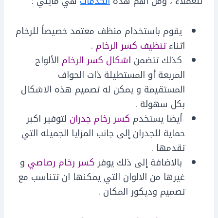
للعملاء ، ومن اهم هذه
الخدمات
هي مايلي :
يقوم باستخدام منظف معتمد خصيصاً للرخام
اثناء
تنظيف كسر الرخام
.
كذلك تتضمن
اشكال كسر الرخام
الألواح
المربعة أو المستطيلة ذات الحواف
المستقيمة و يمكن له تصميم هذه الاشكال
بكل سهولة .
أيضا يستخدم
كسر رخام جدران
لتوفير اكبر
حماية للجدران إلى جانب المزايا الجميله التي
تقدمها .
بالاضافة إلى ذلك يوفر
كسر رخام رصاصي
و
غيرها من الالوان التي يمكنها ان تتناسب مع
تصميم وديكور المكان .