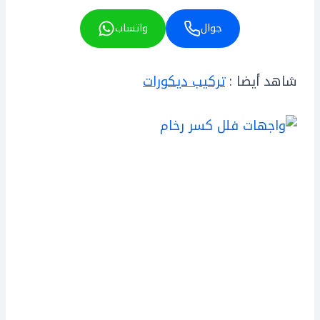
جوال
واتساب
شاهد أيضا :
تركيب ديكورات