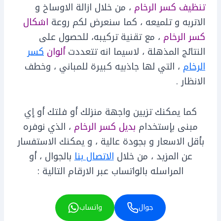
تنظيف كسر الرخام
، من خلال ازالة الاوساخ و
الاتربه و تلميعه ، كما سنعرض لكم روعة
اشكال
كسر الرخام
، مع تقنية تركيبه، للحصول على
النتائج المذهلة ، لاسيما انه تتعددت
ألوان
كسر
الرخام
، التي لها جاذبيه كبيرة للمباني ، وخطف
الانظار .
كما يمكنك تزيين واجهة منزلك أو فلتك أو إي
مبنى بإستخدام
بديل كسر الرخام
، الذي نوفره
بأقل الاسعار و بجودة عالية ، و يمكنك الاستفسار
عن المزيد ، من خلال
الاتصال بنا
بالجوال ، أو
المراسله بالواتساب عبر الارقام التالية :
جوال
واتساب