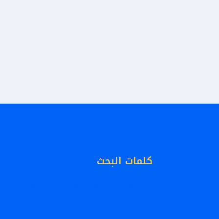
كلمات البحث
اجود انواع الدهانات بأرخص الأسعار
افضل
افضل معلم دهانات خارجيه للمنازل