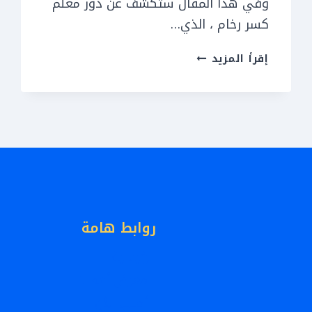
وفي هذا المقال ستكشف عن دور معلم
كسر رخام ، الذي…
واجهات
إقرأ المزيد
كسر
رخام
الرياض
ت:
0551559180
تركيب
كسر
رخام
روابط هامة
الرياض
الرئيسية
–
معرض أعمالنا
معلم
أطلب الأن
كسر