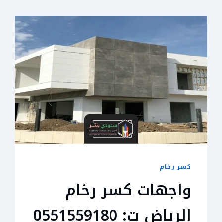
كسر رخام
واجهات كسر رخام
الرياض ت: 0551559180