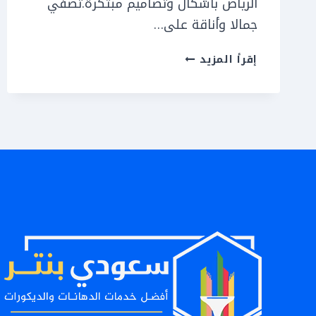
الرياض بأشكال وتصاميم مبتكرة.تضفي
جمالا وأناقة على…
تركيب
إقرأ المزيد
كسر
رخام
الرياض
ت:
0551559180
كسر
رخام
ارضيات
الرياض
–
حجر
كسر