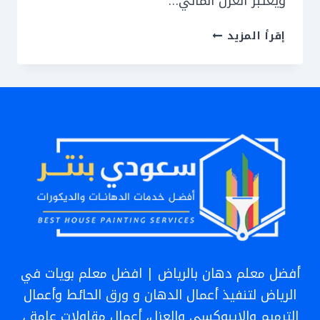
ويعتبر العزل المائي…
عوازل
إقرأ المزيد
اسطح
بالرياض
0551559180
افضل
معلم
فني
عزل
مائي
في
الرياض
أفضل معلم دهان بالرياض | افضل معلم بويات في
الرياض لتنفيذ أعمال الدهان و ورق الحائط وأعمال
الترميم والايبوكسي والعزل، أعمال مقاولات عامة ،