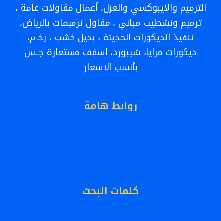
تكلفة
الترميم والايبوكسي والعزل، أعمال مقاولات عامة ،
حوائط
ترميم وتشطيب مباني ، مقاول ترميمات بالرياض،
جبس
تنفيذ الديكورات الحديثة ، بديل خشب ، رخام،
بورد
ديكورات مرايا، شيبورد، اسقف مستعارة جبس
الرياض
بأنسب الاسعار
روابط هامة
الرئيسية
معرض أعمالنا
أطلب الأن
كلمات البحث
افضل
اجود انواع الدهانات بأرخص الأسعار