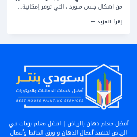
من اشكال جبس مبورد ، التي توفر إمكانية…
ديكورات
إقرأ المزيد
جبس
بورد
الرياض
ت
:
0551559180
جبس
مربعات
سقف
في
الرياض
أفضل معلم دهان بالرياض | افضل معلم بويات في
–
الرياض لتنفيذ أعمال الدهان و ورق الحائط وأعمال