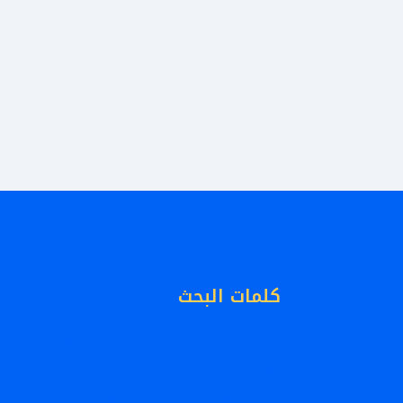
كلمات البحث
اجود انواع الدهانات بأرخص الأسعار
افضل
افضل معلم دهانات خارجيه للمنازل