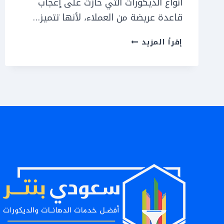
أنواع الديكورات التي حازت على إعجاب
قاعدة عريضة من العملاء، لأنها تتميز…
ديكورات
إقرأ المزيد
بديل
الخشب
الرياض
ت:
0551559180
سعر
بديل
الخشب
الرياض
–
الواح
بديل