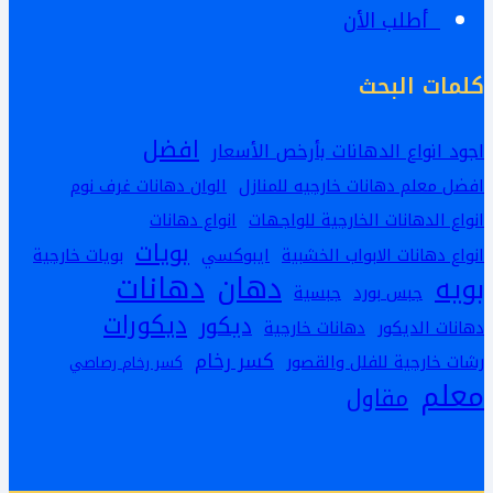
أطلب الأن
كلمات البحث
افضل
اجود انواع الدهانات بأرخص الأسعار
افضل معلم دهانات خارجيه للمنازل
الوان دهانات غرف نوم
انواع الدهانات الخارجية للواجهات
انواع دهانات
بويات
انواع دهانات الابواب الخشبية
ايبوكسي
بويات خارجية
دهانات
دهان
بويه
جبس بورد
جبسية
ديكورات
ديكور
دهانات الديكور
دهانات خارجية
كسر رخام
رشات خارجية للفلل والقصور
كسر رخام رصاصي
معلم
مقاول