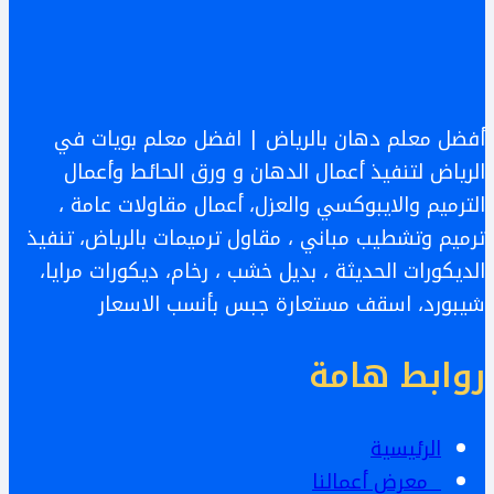
0551559180 –
أفضل
معلم
واجهات
أفضل معلم دهان بالرياض | افضل معلم بويات في
كسر
الرياض لتنفيذ أعمال الدهان و ورق الحائط وأعمال
رخام
الترميم والايبوكسي والعزل، أعمال مقاولات عامة ،
بالرياض
ترميم وتشطيب مباني ، مقاول ترميمات بالرياض، تنفيذ
الديكورات الحديثة ، بديل خشب ، رخام، ديكورات مرايا،
شيبورد، اسقف مستعارة جبس بأنسب الاسعار
روابط هامة
الرئيسية
معرض أعمالنا