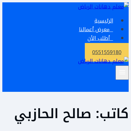
التجاوز
إلى
الرئيسية
المحتوى
معرض أعمالنا
أطلب الأن
0551559180
كاتب: صالح الحازبي