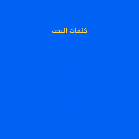
معرض أعمالنا
أطلب الأن
كلمات البحث
افضل
اجود انواع الدهانات بأرخص الأسعار
افضل معلم دهانات خارجيه للمنازل
الوان دهانات غرف نوم
انواع الدهانات الخارجية للواجهات
انواع دهانات
بويات
انواع دهانات الابواب الخشبية
ايبوكسي
دهان
بويه
بويات خارجية
جبس بورد
جبسية
دهانات
ديكور
دهانات الديكور
دهانات خارجية
ديكورات
كسر رخام
رشات خارجية للفلل والقصور
معلم
مقاول
كسر رخام رصاصي