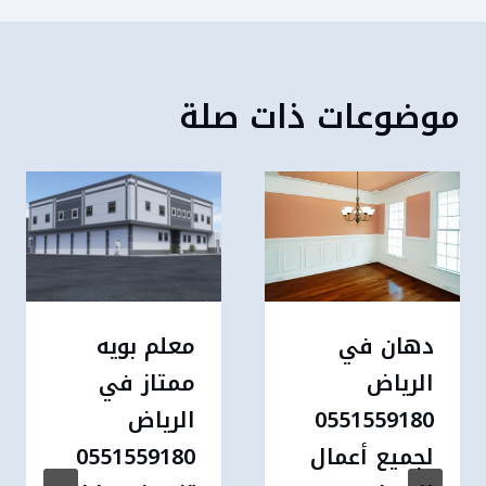
موضوعات ذات صلة
دهان في
معلم بويه
الرياض
ممتاز في
0551559180
الرياض
لجميع أعمال
0551559180