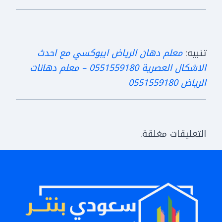
تنبيه:
معلم دهان الرياض ايبوكسي مع احدث
الاشكال العصرية 0551559180 – معلم دهانات
الرياض 0551559180
التعليقات مغلقة.